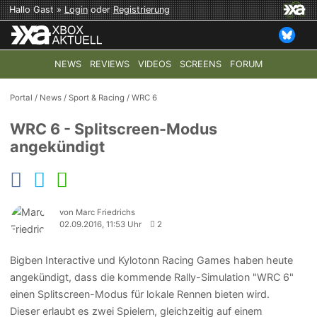
Hallo Gast »
Login
oder
Registrierung
NEWS
REVIEWS
VIDEOS
SCREENS
FORUM
TOP-THEMEN:
COD: MODERN WARFARE 4
HALO: CAMPAI
Portal
/
News
/
Sport & Racing
/
WRC 6
WRC 6 - Splitscreen-Modus
angekündigt
von Marc Friedrichs
02.09.2016, 11:53 Uhr
2
Bigben Interactive und Kylotonn Racing Games haben heute
angekündigt, dass die kommende Rally-Simulation "WRC 6"
einen Splitscreen-Modus für lokale Rennen bieten wird.
Dieser erlaubt es zwei Spielern, gleichzeitig auf einem