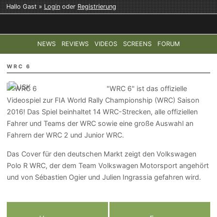
Hallo Gast »
Login
oder
Registrierung
NEWS
REVIEWS
VIDEOS
SCREENS
FORUM
TOP-THEMEN:
COD: MODERN WARFARE 4
HALO: CAMPAI
WRC 6
"WRC 6" ist das offizielle
Videospiel zur FIA World Rally Championship (WRC) Saison
2016! Das Spiel beinhaltet 14 WRC-Strecken, alle offiziellen
Fahrer und Teams der WRC sowie eine große Auswahl an
Fahrern der WRC 2 und Junior WRC.
Das Cover für den deutschen Markt zeigt den Volkswagen
Polo R WRC, der dem Team Volkswagen Motorsport angehört
und von Sébastien Ogier und Julien Ingrassia gefahren wird.