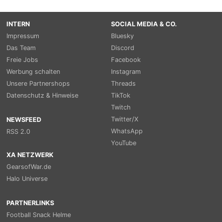
INTERN
SOCIAL MEDIA & CO.
Impressum
Bluesky
Das Team
Discord
Freie Jobs
Facebook
Werbung schalten
Instagram
Unsere Partnershops
Threads
Datenschutz & Hinweise
TikTok
Twitch
Twitter/X
NEWSFEED
WhatsApp
RSS 2.0
YouTube
XA NETZWERK
GearsofWar.de
Halo Universe
PARTNERLINKS
Football Snack Helme