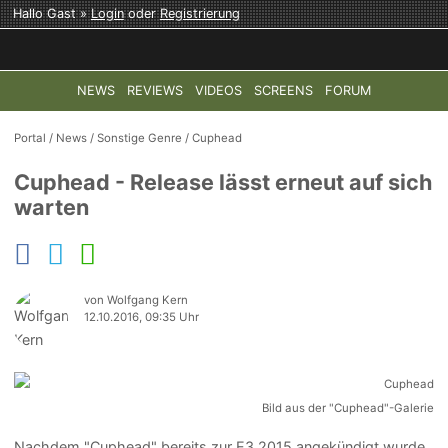
Hallo Gast »
Login
oder
Registrierung
NEWS
REVIEWS
VIDEOS
SCREENS
FORUM
TOP-THEMEN:
COD: MODERN WARFARE 4
HALO: CAMPAI
Portal
/
News
/
Sonstige Genre
/
Cuphead
Cuphead - Release lässt erneut auf sich
warten
von Wolfgang Kern
12.10.2016, 09:35 Uhr
Bild aus der "Cuphead"-Galerie
Nachdem "Cuphead" bereits zur E3 2015 angekündigt wurde,