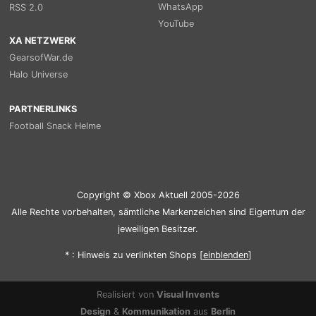
WhatsApp
RSS 2.0
YouTube
XA NETZWERK
GearsofWar.de
Halo Universe
PARTNERLINKS
Football Snack Helme
Copyright © Xbox Aktuell 2005-2026
Alle Rechte vorbehalten, sämtliche Markenzeichen sind Eigentum der
jeweiligen Besitzer.
* : Hinweis zu verlinkten Shops [
ein
blenden
]
Realisiert von
Visual Invents
Design
&
Kommunikation
aus
Berlin