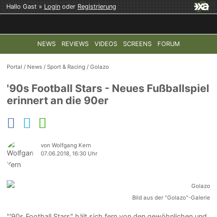
Hallo Gast »
Login
oder
Registrierung
NEWS
REVIEWS
VIDEOS
SCREENS
FORUM
TOP-THEMEN:
COD: MODERN WARFARE 4
HALO: CAMPAI
Portal
/
News
/
Sport & Racing
/
Golazo
'90s Football Stars - Neues Fußballspiel
erinnert an die 90er
von Wolfgang Kern
07.06.2018, 16:30 Uhr
Bild aus der "Golazo"-Galerie
"'90s Football Stars" hält sich fern von den gewöhnlichen und