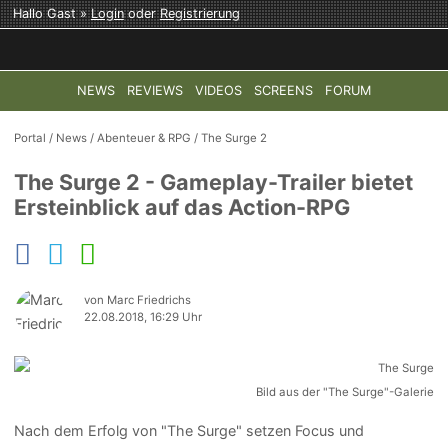
Hallo Gast »
Login
oder
Registrierung
NEWS
REVIEWS
VIDEOS
SCREENS
FORUM
TOP-THEMEN:
COD: MODERN WARFARE 4
HALO: CAMPAI
Portal
/
News
/
Abenteuer & RPG
/
The Surge 2
The Surge 2 - Gameplay-Trailer bietet
Ersteinblick auf das Action-RPG
von Marc Friedrichs
22.08.2018, 16:29 Uhr
Bild aus der "The Surge"-Galerie
Nach dem Erfolg von "The Surge" setzen Focus und