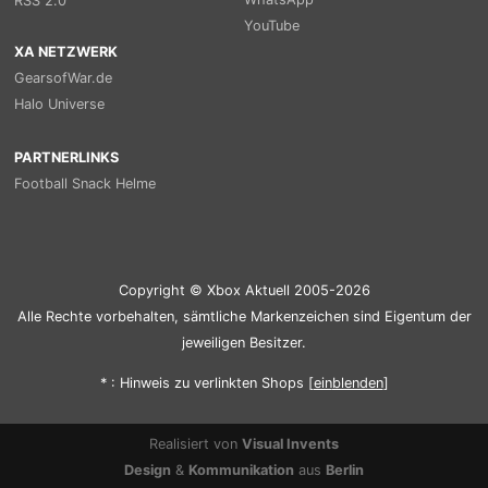
RSS 2.0
YouTube
XA NETZWERK
GearsofWar.de
Halo Universe
PARTNERLINKS
Football Snack Helme
Copyright © Xbox Aktuell 2005-2026
Alle Rechte vorbehalten, sämtliche Markenzeichen sind Eigentum der
jeweiligen Besitzer.
* : Hinweis zu verlinkten Shops [
ein
blenden
]
Realisiert von
Visual Invents
Design
&
Kommunikation
aus
Berlin