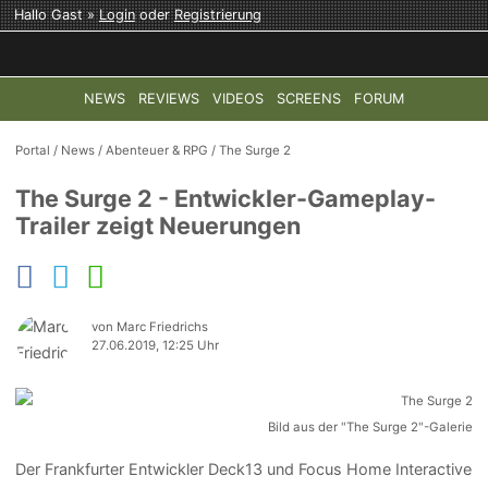
Hallo Gast »
Login
oder
Registrierung
NEWS
REVIEWS
VIDEOS
SCREENS
FORUM
TOP-THEMEN:
COD: MODERN WARFARE 4
HALO: CAMPAI
Portal
/
News
/
Abenteuer & RPG
/
The Surge 2
The Surge 2 - Entwickler-Gameplay-
Trailer zeigt Neuerungen
von Marc Friedrichs
27.06.2019, 12:25 Uhr
Bild aus der "The Surge 2"-Galerie
Der Frankfurter Entwickler Deck13 und Focus Home Interactive