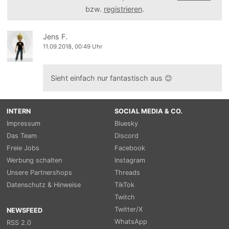
bzw.
registrieren
.
Jens F.
11.09.2018, 00:49 Uhr
Sieht einfach nur fantastisch aus 😊
INTERN
SOCIAL MEDIA & CO.
Impressum
Bluesky
Das Team
Discord
Freie Jobs
Facebook
Werbung schalten
Instagram
Unsere Partnershops
Threads
Datenschutz & Hinweise
TikTok
Twitch
Twitter/X
NEWSFEED
WhatsApp
RSS 2.0