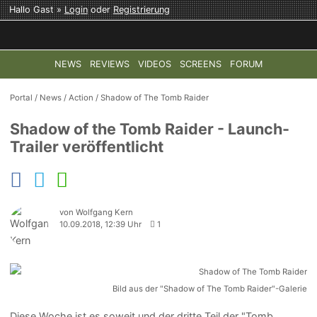
Hallo Gast »
Login
oder
Registrierung
NEWS
REVIEWS
VIDEOS
SCREENS
FORUM
TOP-THEMEN:
COD: MODERN WARFARE 4
HALO: CAMPAI
Portal
/
News
/
Action
/
Shadow of The Tomb Raider
Shadow of the Tomb Raider - Launch-
Trailer veröffentlicht
von Wolfgang Kern
10.09.2018, 12:39 Uhr
1
Bild aus der "Shadow of The Tomb Raider"-Galerie
Diese Woche ist es soweit und der dritte Teil der "Tomb