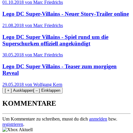
01.10.2018 von Marc Friedrichs
Lego DC Super-Villains - Neuer Story-Trailer online
21.08.2018 von Marc Friedrichs
Lego DC Super Villains - Spiel rund um die
Superschurken offiziell angekündigt
30.05.2018 von Marc Friedrichs
Lego DC Super Villains - Teaser zum morgigen
Reveal
29.05.2018 von Wolfgang Kern
[ + ] Ausklappen
[ – ] Einklappen
KOMMENTARE
Um Kommentare zu schreiben, musst du dich
anmelden
bzw.
registrieren
.