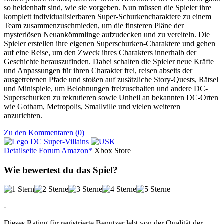
so heldenhaft sind, wie sie vorgeben. Nun müssen die Spieler ihre
komplett individualisierbaren Super-Schurkencharaktere zu einem
Team zusammenzuschmieden, um die finsteren Pläne der
mysteriösen Neuankömmlinge aufzudecken und zu vereiteln. Die
Spieler erstellen ihre eigenen Superschurken-Charaktere und gehen
auf eine Reise, um den Zweck ihres Charakters innerhalb der
Geschichte herauszufinden. Dabei schalten die Spieler neue Kräfte
und Anpassungen für ihren Charakter frei, reisen abseits der
ausgetretenen Pfade und stoßen auf zusätzliche Story-Quests, Rätsel
und Minispiele, um Belohnungen freizuschalten und andere DC-
Superschurken zu rekrutieren sowie Unheil an bekannten DC-Orten
wie Gotham, Metropolis, Smallville und vielen weiteren
anzurichten.
Zu den Kommentaren (0)
Detailseite
Forum
Am
a
z
o
n*
Xbox
Store
Wie bewertest du das Spiel?
-
Dieses Rating für registrierte Benutzer lebt von der Qualität der