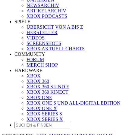
NEWSARCHIV
ARTIKELARCHIV
XBOX PODCASTS
SPIELE
ÜBERSICHT VON A BIS Z
HERSTELLER
VIDEOS
SCREENSHOTS
XBOX AKTUELL CHARTS
COMMUNITY
FORUM
MERCH SHOP
HARDWARE
XBOX
XBOX 360
XBOX 360 S UND E
XBOX 360 KINECT
XBOX ONE
XBOX ONE S UND ALL-DIGITAL EDITION
XBOX ONE X
XBOX SERIES S
XBOX SERIES X