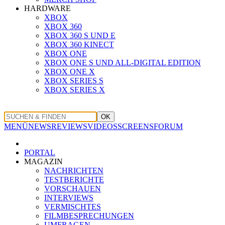
HARDWARE
XBOX
XBOX 360
XBOX 360 S UND E
XBOX 360 KINECT
XBOX ONE
XBOX ONE S UND ALL-DIGITAL EDITION
XBOX ONE X
XBOX SERIES S
XBOX SERIES X
OK
MENÜ
NEWS
REVIEWS
VIDEOS
SCREENS
FORUM
PORTAL
MAGAZIN
NACHRICHTEN
TESTBERICHTE
VORSCHAUEN
INTERVIEWS
VERMISCHTES
FILMBESPRECHUNGEN
UMFRAGEN