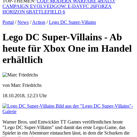
TOP-THEMEN:
COD: MODERN WARFARE 4
HALO:
CAMPAIGN EVOLVED
GOW: E-DAY
FC 26
FORZA
HORIZON 6
BATTLEFIELD 6
Portal
/
News
/
Action
/
Lego DC Super-Villains
Lego DC Super-Villains - Ab
heute für Xbox One im Handel
erhältlich
von Marc Friedrichs
18.10.2018, 12:23 Uhr
Bild aus der "Lego DC Super-Villains"-
Galerie
Warner Bros. und Entwickler TT Games veröffentlichen heute
"Lego DC Super-Villains" und damit das erste Lego-Game, das
Spieler in ein Abenteuer eintauchen lässt, in dem die Schurken die