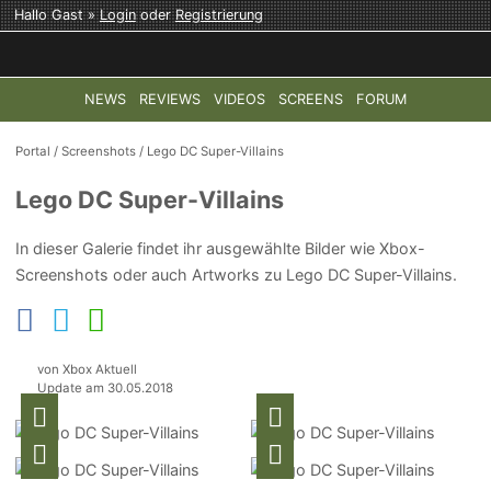
Hallo Gast »
Login
oder
Registrierung
NEWS
REVIEWS
VIDEOS
SCREENS
FORUM
TOP-THEMEN:
COD: MODERN WARFARE 4
HALO: CAMPAI
Portal
/
Screenshots
/
Lego DC Super-Villains
Lego DC Super-Villains
In dieser Galerie findet ihr ausgewählte Bilder wie Xbox-
Screenshots oder auch Artworks zu Lego DC Super-Villains.
von Xbox Aktuell
Update am 30.05.2018