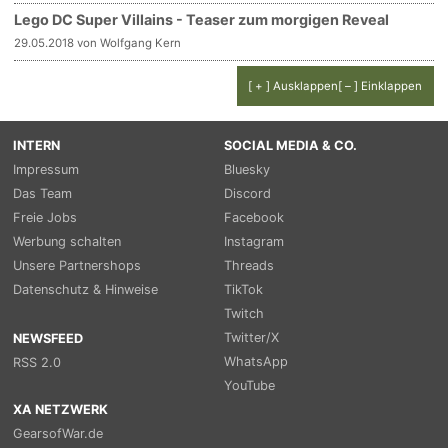
Lego DC Super Villains - Teaser zum morgigen Reveal
29.05.2018 von Wolfgang Kern
[ + ] Ausklappen
[ – ] Einklappen
INTERN
SOCIAL MEDIA & CO.
Impressum
Bluesky
Das Team
Discord
Freie Jobs
Facebook
Werbung schalten
Instagram
Unsere Partnershops
Threads
Datenschutz & Hinweise
TikTok
Twitch
Twitter/X
NEWSFEED
WhatsApp
RSS 2.0
YouTube
XA NETZWERK
GearsofWar.de