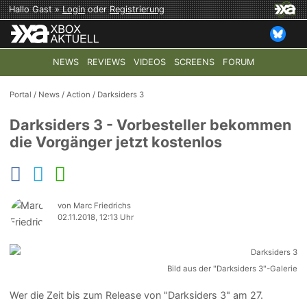
Hallo Gast »
Login
oder
Registrierung
NEWS
REVIEWS
VIDEOS
SCREENS
FORUM
TOP-THEMEN:
COD: MODERN WARFARE 4
HALO: CAMPAI
Portal
/
News
/
Action
/
Darksiders 3
Darksiders 3 - Vorbesteller bekommen
die Vorgänger jetzt kostenlos
von Marc Friedrichs
02.11.2018, 12:13 Uhr
Bild aus der "Darksiders 3"-Galerie
Wer die Zeit bis zum Release von "Darksiders 3" am 27.