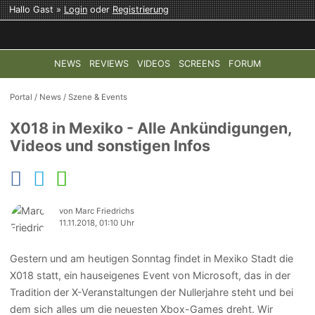
Hallo Gast »
Login
oder
Registrierung
NEWS
REVIEWS
VIDEOS
SCREENS
FORUM
TOP-THEMEN:
COD: MODERN WARFARE 4
HALO: CAMPAI
Portal
/
News
/
Szene & Events
X018 in Mexiko - Alle Ankündigungen,
Videos und sonstigen Infos
von Marc Friedrichs
11.11.2018, 01:10 Uhr
Gestern und am heutigen Sonntag findet in Mexiko Stadt die
X018 statt, ein hauseigenes Event von Microsoft, das in der
Tradition der X-Veranstaltungen der Nullerjahre steht und bei
dem sich alles um die neuesten Xbox-Games dreht. Wir