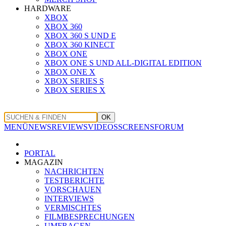
HARDWARE
XBOX
XBOX 360
XBOX 360 S UND E
XBOX 360 KINECT
XBOX ONE
XBOX ONE S UND ALL-DIGITAL EDITION
XBOX ONE X
XBOX SERIES S
XBOX SERIES X
OK
MENÜ
NEWS
REVIEWS
VIDEOS
SCREENS
FORUM
PORTAL
MAGAZIN
NACHRICHTEN
TESTBERICHTE
VORSCHAUEN
INTERVIEWS
VERMISCHTES
FILMBESPRECHUNGEN
UMFRAGEN