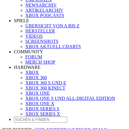
NEWSARCHIV
ARTIKELARCHIV
XBOX PODCASTS
SPIELE
ÜBERSICHT VON A BIS Z
HERSTELLER
VIDEOS
SCREENSHOTS
XBOX AKTUELL CHARTS
COMMUNITY
FORUM
MERCH SHOP
HARDWARE
XBOX
XBOX 360
XBOX 360 S UND E
XBOX 360 KINECT
XBOX ONE
XBOX ONE S UND ALL-DIGITAL EDITION
XBOX ONE X
XBOX SERIES S
XBOX SERIES X