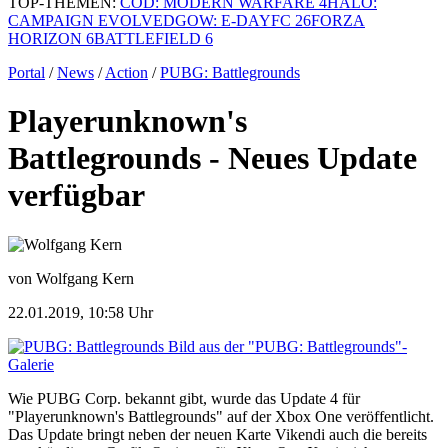
TOP-THEMEN:
COD: MODERN WARFARE 4
HALO:
CAMPAIGN EVOLVED
GOW: E-DAY
FC 26
FORZA
HORIZON 6
BATTLEFIELD 6
Portal
/
News
/
Action
/
PUBG: Battlegrounds
Playerunknown's
Battlegrounds - Neues Update
verfügbar
von Wolfgang Kern
22.01.2019, 10:58 Uhr
Bild aus der "PUBG: Battlegrounds"-
Galerie
Wie PUBG Corp. bekannt gibt, wurde das Update 4 für
"Playerunknown's Battlegrounds" auf der Xbox One veröffentlicht.
Das Update bringt neben der neuen Karte Vikendi auch die bereits