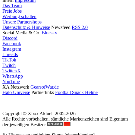
Intern
Impressum
Das Team
Freie Jobs
Werbung schalten
Unsere Partnershops
Datenschutz & Hinweise
Newsfeed
RSS 2.0
Social Media & Co.
Bluesky
Discord
Facebook
Instagram
Threads
TikTok
Twitch
Twitter/X
WhatsApp
YouTube
XA Netzwerk
GearsofWar.de
Halo Universe
Partnerlinks
Football Snack Helme
Copyright © Xbox Aktuell 2005-2026
Alle Rechte vorbehalten, sämtliche Markenzeichen sind Eigentum
der jeweiligen Besitzer.
* : Hinweis zu verlinkten Shops [
ein
aus
blenden
]