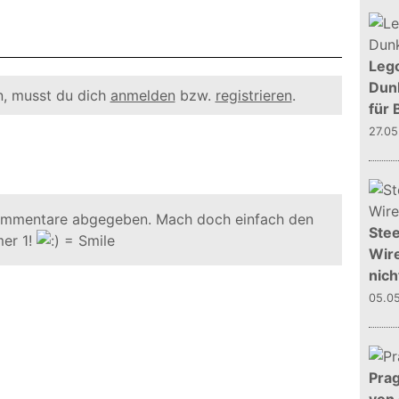
Leg
Dunk
, musst du dich
anmelden
bzw.
registrieren
.
für 
27.0
ommentare abgegeben. Mach doch einfach den
Stee
er 1!
Wire
nich
05.0
Prag