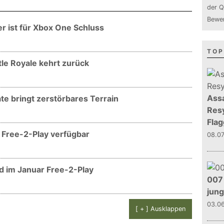
der Q
Bewer
 ist für Xbox One Schluss
TOP
le Royale kehrt zurück
Assa
e bringt zerstörbares Terrain
Resy
Flag
 Free-2-Play verfügbar
08.0
d im Januar Free-2-Play
007 
jun
03.0
[ + ] Ausklappen