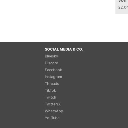
von
22.0
SOCIAL MEDIA & CO.
Bluesky
Discord
Facebook
Instagram
Threads
TikTok
Twitch
Twitter/X
WhatsApp
YouTube