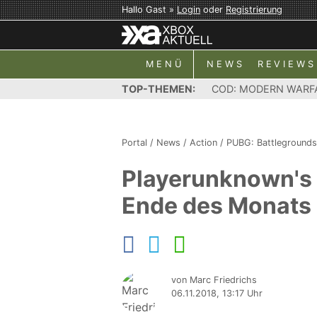
Hallo Gast »
Login
oder
Registrierung
MENÜ
NEWS
REVIEWS
TOP-THEMEN:
COD: MODERN WARF
Portal
/
News
/
Action
/
PUBG: Battlegrounds
Playerunknown's 
Ende des Monats
von Marc Friedrichs
06.11.2018, 13:17 Uhr