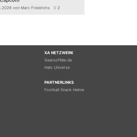
 Capcom
4.2026
von Marc Friedrichs
2
XA NETZWERK
GearsofWar.de
Halo Universe
PARTNERLINKS
Football Snack Helme