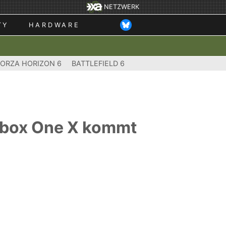
NETZWERK
TY
HARDWARE
FORZA HORIZON 6
BATTLEFIELD 6
 Xbox One X kommt