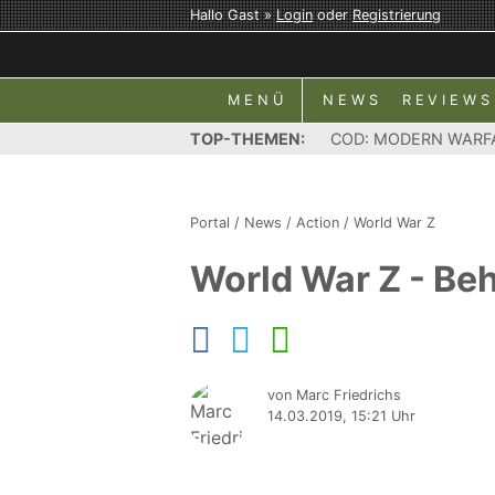
Hallo Gast »
Login
oder
Registrierung
MENÜ
NEWS
REVIEWS
TOP-THEMEN:
COD: MODERN WARF
Portal
/
News
/
Action
/
World War Z
World War Z - Be
von Marc Friedrichs
14.03.2019, 15:21 Uhr