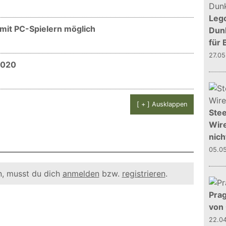
Leg
 mit PC-Spielern möglich
Dunk
für 
27.0
2020
[ + ] Ausklappen
Stee
Wire
nich
05.0
, musst du dich
anmelden
bzw.
registrieren
.
Prag
von
22.0