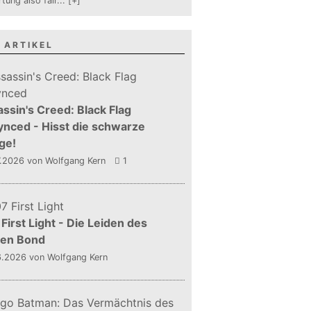
tung also fair
...
[+]
 ARTIKEL
ssin's Creed: Black Flag
nced - Hisst die schwarze
ge!
7.2026
von Wolfgang Kern
1
First Light - Die Leiden des
gen Bond
6.2026
von Wolfgang Kern