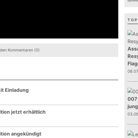
Bewer
TOP
Assa
den Kommentaren (0)
Resy
Flag
08.0
it Einladung
007 
jun
ion jetzt erhältlich
03.0
ition angekündigt