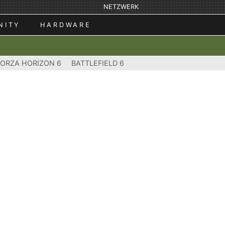
NETZWERK
NITY
HARDWARE
FORZA HORIZON 6
BATTLEFIELD 6