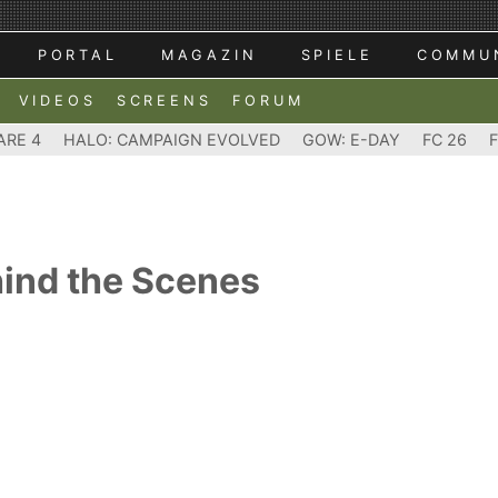
PORTAL
MAGAZIN
SPIELE
COMMU
VIDEOS
SCREENS
FORUM
ARE 4
HALO: CAMPAIGN EVOLVED
GOW: E-DAY
FC 26
hind the Scenes