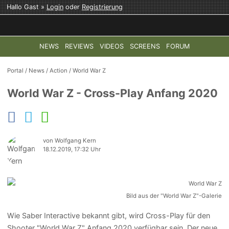
Hallo Gast »
Login
oder
Registrierung
NEWS
REVIEWS
VIDEOS
SCREENS
FORUM
TOP-THEMEN:
COD: MODERN WARFARE 4
HALO: CAMPAI
Portal
/
News
/
Action
/
World War Z
World War Z - Cross-Play Anfang 2020
von Wolfgang Kern
18.12.2019, 17:32 Uhr
Bild aus der "World War Z"-Galerie
Wie Saber Interactive bekannt gibt, wird Cross-Play für den
Shooter "World War Z" Anfang 2020 verfügbar sein. Der neue