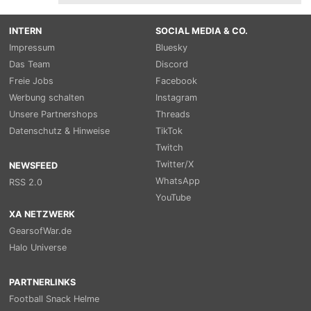
INTERN
SOCIAL MEDIA & CO.
Impressum
Bluesky
Das Team
Discord
Freie Jobs
Facebook
Werbung schalten
Instagram
Unsere Partnershops
Threads
Datenschutz & Hinweise
TikTok
Twitch
Twitter/X
NEWSFEED
WhatsApp
RSS 2.0
YouTube
XA NETZWERK
GearsofWar.de
Halo Universe
PARTNERLINKS
Football Snack Helme