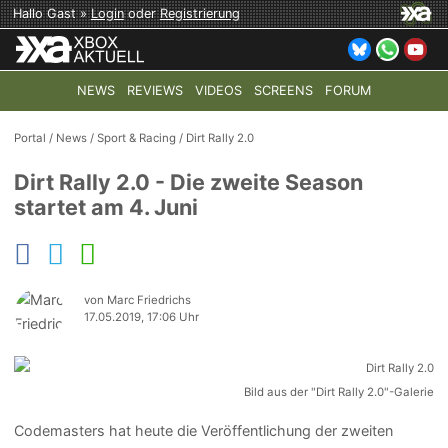
Hallo Gast »
Login
oder
Registrierung
NEWS
REVIEWS
VIDEOS
SCREENS
FORUM
TOP-THEMEN:
COD: MODERN WARFARE 4
HALO: CAMPAI
Portal
/
News
/
Sport & Racing
/
Dirt Rally 2.0
Dirt Rally 2.0 - Die zweite Season
startet am 4. Juni
von Marc Friedrichs
17.05.2019, 17:06 Uhr
Bild aus der "Dirt Rally 2.0"-Galerie
Codemasters hat heute die Veröffentlichung der zweiten