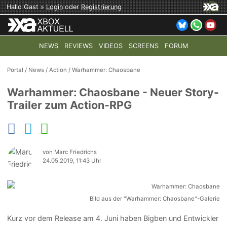
Hallo Gast »
Login
oder
Registrierung
NEWS
REVIEWS
VIDEOS
SCREENS
FORUM
TOP-THEMEN:
COD: MODERN WARFARE 4
HALO: CAMPAI
Portal
/
News
/
Action
/
Warhammer: Chaosbane
Warhammer: Chaosbane - Neuer Story-
Trailer zum Action-RPG
von Marc Friedrichs
24.05.2019, 11:43 Uhr
Bild aus der "Warhammer: Chaosbane"-Galerie
Kurz vor dem Release am 4. Juni haben Bigben und Entwickler