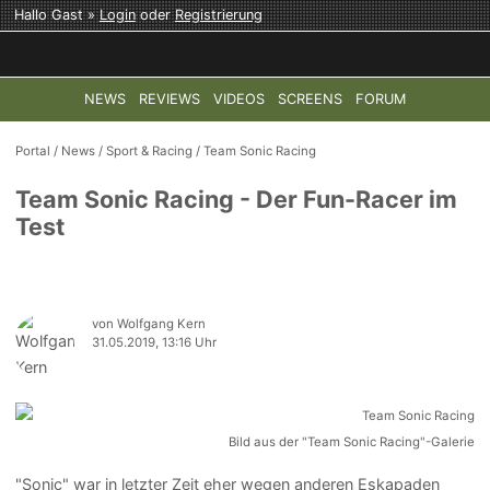
Hallo Gast »
Login
oder
Registrierung
NEWS
REVIEWS
VIDEOS
SCREENS
FORUM
TOP-THEMEN:
COD: MODERN WARFARE 4
HALO: CAMPAI
Portal
/
News
/
Sport & Racing
/
Team Sonic Racing
Team Sonic Racing - Der Fun-Racer im
Test
von Wolfgang Kern
31.05.2019, 13:16 Uhr
Bild aus der "Team Sonic Racing"-Galerie
"Sonic" war in letzter Zeit eher wegen anderen Eskapaden