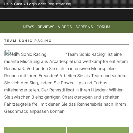
Hallo Gast »
Login
oder
Registrierung
NEWS
REVIEWS
VIDEOS
SCREENS
FORUM
TOP-THEMEN:
COD: MODERN WARFARE 4
HALO: CAMPAI
TEAM SONIC RACING
"Team Sonic Racing" ist eine
rasante Mischung aus Arcadespiel und wettkampforientiertem
Rennspaß. Verbünden Sie sich in intensiven Mehrspieler-
Rennen mit Ihren Freunden! Arbeiten Sie als Team und sichern
Sie sich den Sieg, indem Sie Power-Ups und Turbos
miteinander teilen. Der Rennstil liegt in Ihren Händen: Wählen
Sie zwischen 3 einzigartigen Charaktertypen und schalten
Fahrzeugteile frei, mit denen Sie das Rennerlebnis nach Ihrem
Geschmack anpassen können.