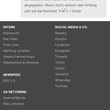
abgegeben. Mach doch einfach den Anfang
und sei die Nummer 1!
INTERN
SOCIAL MEDIA & CO.
Impressum
Bluesky
Das Team
Discord
Freie Jobs
Facebook
Werbung schalten
Instagram
Unsere Partnershops
Threads
Datenschutz & Hinweise
TikTok
Twitch
Twitter/X
NEWSFEED
WhatsApp
RSS 2.0
YouTube
XA NETZWERK
GearsofWar.de
Halo Universe