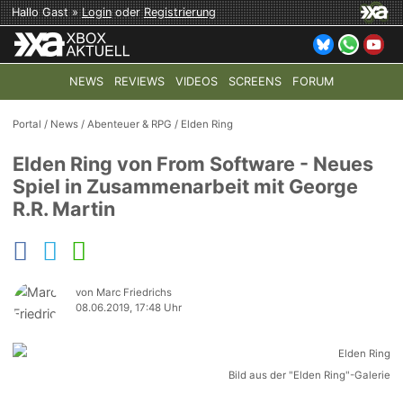
Hallo Gast »
Login
oder
Registrierung
NEWS
REVIEWS
VIDEOS
SCREENS
FORUM
TOP-THEMEN:
COD: MODERN WARFARE 4
HALO: CAMPAI
Portal
/
News
/
Abenteuer & RPG
/
Elden Ring
Elden Ring von From Software - Neues
Spiel in Zusammenarbeit mit George
R.R. Martin
von Marc Friedrichs
08.06.2019, 17:48 Uhr
Bild aus der "Elden Ring"-Galerie