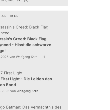
tung also fair
...
[+]
 ARTIKEL
ssin's Creed: Black Flag
nced - Hisst die schwarze
ge!
7.2026
von Wolfgang Kern
1
First Light - Die Leiden des
gen Bond
6.2026
von Wolfgang Kern