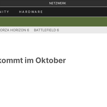
NETZWERK
NITY
HARDWARE
FORZA HORIZON 6
BATTLEFIELD 6
 kommt im Oktober