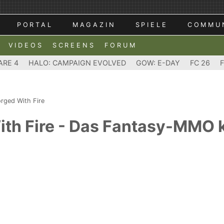
PORTAL
MAGAZIN
SPIELE
COMMU
VIDEOS
SCREENS
FORUM
ARE 4
HALO: CAMPAIGN EVOLVED
GOW: E-DAY
FC 26
orged With Fire
With Fire - Das Fantasy-MMO