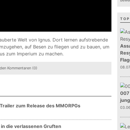
Bewer
TOP
rzauberte Welt von Ignus. Dort lernen aufstrebende
Assa
mzugehen, auf Besen zu fliegen und zu bauen, um
Resy
aus zum Imperium zu machen.
Flag
08.0
den Kommentaren (0)
007 
jun
ch-Trailer zum Release des MMORPGs
03.0
k in die verlassenen Gruften