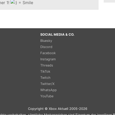
er 1!
SOCIAL MEDIA & CO.
Bluesky
Discord
Facebook
Instagram
Threads
TikTok
Twitch
Twitter/X
WhatsApp
YouTube
Copyright © Xbox Aktuell 2005-2026
chte vorbehalten, sämtliche Markenzeichen sind Eigentum der jeweiligen B