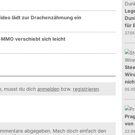
Leg
 Video lädt zur Drachenzähmung ein
Dunk
für 
27.0
y-MMO verschiebt sich leicht
Stee
Wire
nich
, musst du dich
anmelden
bzw.
registrieren
.
05.0
Prag
von
ommentare abgegeben. Mach doch einfach den
22.0