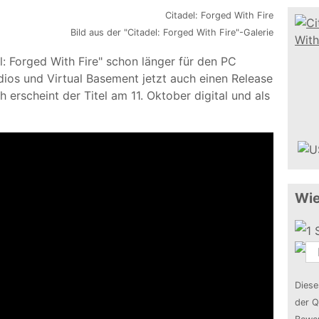
Bild aus der "Citadel: Forged With Fire"-Galerie
Forged With Fire" schon länger für den PC
tudios und Virtual Basement jetzt auch einen Release
 erscheint der Titel am 11. Oktober digital und als
Wie
Diese
der Q