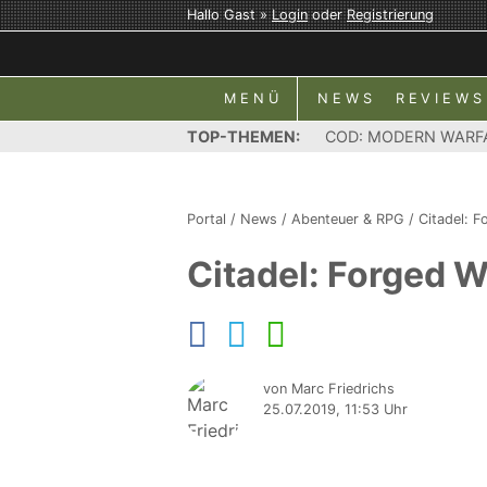
Hallo Gast »
Login
oder
Registrierung
MENÜ
NEWS
REVIEWS
TOP-THEMEN:
COD: MODERN WARF
Portal
/
News
/
Abenteuer & RPG
/
Citadel: F
Citadel: Forged 
von Marc Friedrichs
25.07.2019, 11:53 Uhr