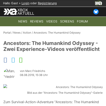
Hallo Gast »
Login
oder
Registrierung
NEWS
REVIEWS
VIDEOS
SCREENS
FORUM
TOP-THEMEN:
COD: MODERN WARFARE 4
HALO: CAMPAI
Portal
/
News
/
Action
/
Ancestors: The Humankind Odyssey
Ancestors: The Humankind Odyssey -
Zwei Experience-Videos veröffentlicht
von Marc Friedrichs
08.08.2019, 15:38 Uhr
Bild aus der "Ancestors: The Humankind Odyssey"-Galerie
Zum Survival-Action-Adventure "Ancestors: The Humankind