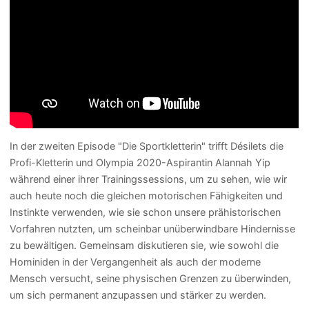
In der zweiten Episode "Die Sportkletterin" trifft Désilets die
Profi-Kletterin und Olympia 2020-Aspirantin Alannah Yip
während einer ihrer Trainingssessions, um zu sehen, wie wir
auch heute noch die gleichen motorischen Fähigkeiten und
Instinkte verwenden, wie sie schon unsere prähistorischen
Vorfahren nutzten, um scheinbar unüberwindbare Hindernisse
zu bewältigen. Gemeinsam diskutieren sie, wie sowohl die
Hominiden in der Vergangenheit als auch der moderne
Mensch versucht, seine physischen Grenzen zu überwinden,
um sich permanent anzupassen und stärker zu werden.