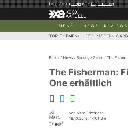
Hallo Gast »
Login
oder
Registrierung
MENÜ
NEWS
REVIEWS
TOP-THEMEN:
COD: MODERN WARF
Portal
/
News
/
Sonstige Genre
/
The Fisherm
The Fisherman: Fi
One erhältlich
von Marc Friedrichs
18.10.2019, 14:01 Uhr