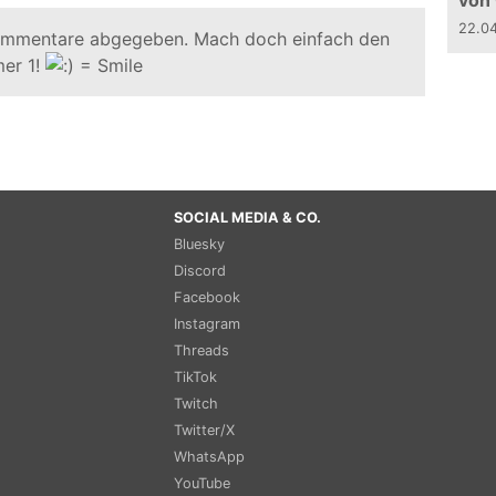
von
22.0
ommentare abgegeben. Mach doch einfach den
er 1!
SOCIAL MEDIA & CO.
Bluesky
Discord
Facebook
Instagram
Threads
TikTok
Twitch
Twitter/X
WhatsApp
YouTube