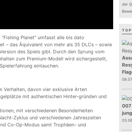
der Q
Bewer
TOP
 "Fishing Planet" umfasst alle bis dato
aket – das Äquivalent von mehr als 35 DLCs – sowie
r Version des Spiels gibt. Durch den Sprung vom
Assa
nhalten zum Premium-Modell wird sichergestellt,
Resy
 Spielerfahrung eintauchen.
Flag
08.0
m Verhalten, davon vier exklusive Arten
ngelplätze mit authentischen Hinter-gründen und
007 
ionen, mit verschiedenen Besonderheiten
jun
Nacht-Zyklus und verschiedenen Jahreszeiten
03.0
 und Co-Op-Modus samt Trophäen- und