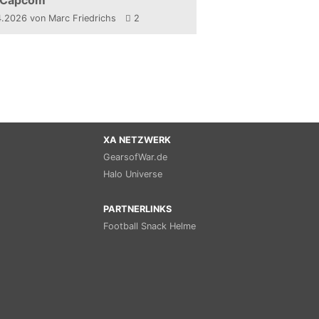
 Capcom
4.2026
von Marc Friedrichs
2
XA NETZWERK
GearsofWar.de
Halo Universe
PARTNERLINKS
Football Snack Helme