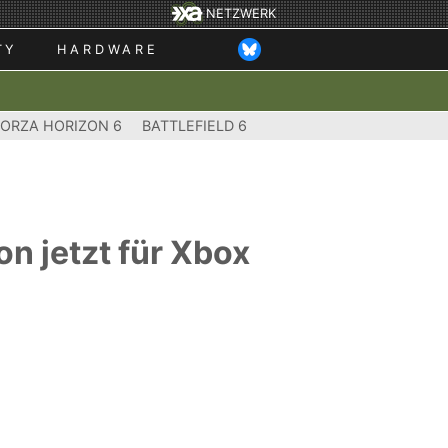
NETZWERK
TY
HARDWARE
FORZA HORIZON 6
BATTLEFIELD 6
n jetzt für Xbox