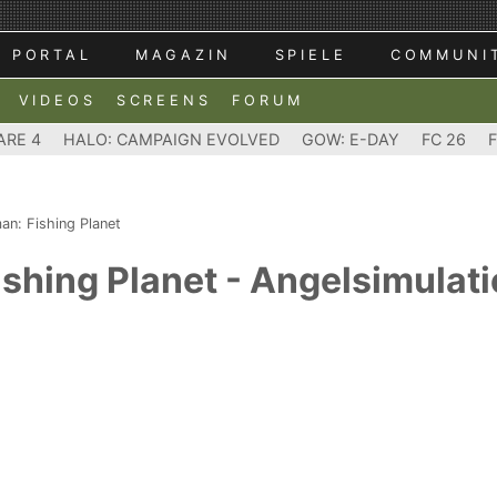
PORTAL
MAGAZIN
SPIELE
COMMUNI
VIDEOS
SCREENS
FORUM
ARE 4
HALO: CAMPAIGN EVOLVED
GOW: E-DAY
FC 26
an: Fishing Planet
shing Planet - Angelsimulatio