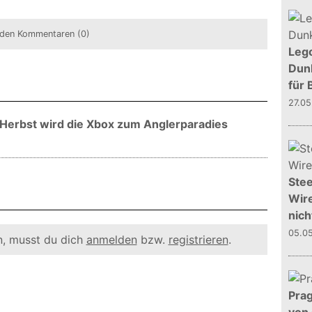
den Kommentaren (0)
Leg
Dunk
für 
27.0
m Herbst wird die Xbox zum Anglerparadies
Stee
Wire
nich
05.0
, musst du dich
anmelden
bzw.
registrieren
.
Prag