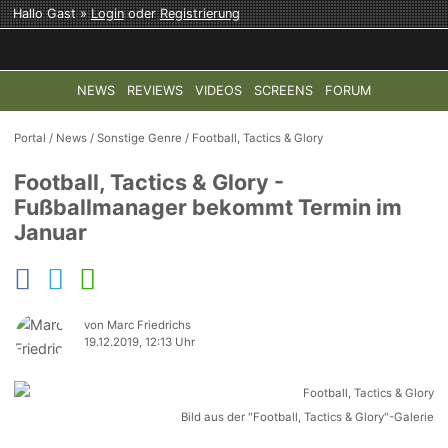
Hallo Gast »
Login
oder
Registrierung
NEWS
REVIEWS
VIDEOS
SCREENS
FORUM
TOP-THEMEN:
COD: MODERN WARFARE 4
HALO: CAMPAI
Portal
/
News
/
Sonstige Genre
/
Football, Tactics & Glory
Football, Tactics & Glory -
Fußballmanager bekommt Termin im
Januar
von Marc Friedrichs
19.12.2019, 12:13 Uhr
Bild aus der "Football, Tactics & Glory"-Galerie