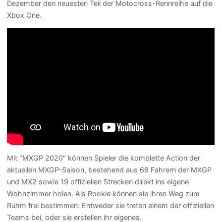
Dezember den neuesten Teil der Motocross-Rennreihe auf die
Xbox One.
Mit "MXGP 2020" können Spieler die komplette Action der
aktuellen MXGP-Saison, bestehend aus 68 Fahrern der MXGP
und MX2 sowie 19 offiziellen Strecken direkt ins eigene
Wohnzimmer holen. Als Rookie können sie ihren Weg zum
Ruhm frei bestimmen: Entweder sie treten einem der offiziellen
Teams bei, oder sie erstellen ihr eigenes.