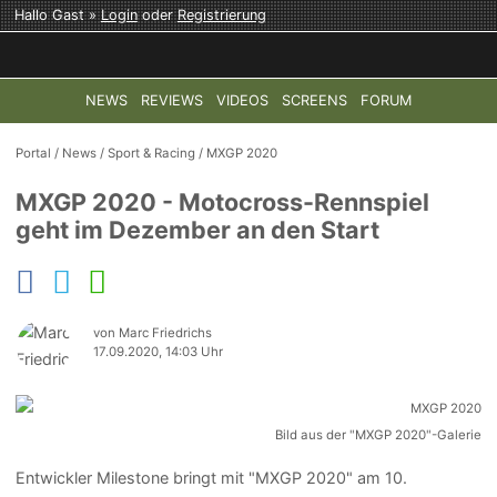
Hallo Gast »
Login
oder
Registrierung
NEWS
REVIEWS
VIDEOS
SCREENS
FORUM
TOP-THEMEN:
COD: MODERN WARFARE 4
HALO: CAMPAI
Portal
/
News
/
Sport & Racing
/
MXGP 2020
MXGP 2020 - Motocross-Rennspiel
geht im Dezember an den Start
von Marc Friedrichs
17.09.2020, 14:03 Uhr
Bild aus der "MXGP 2020"-Galerie
Entwickler Milestone bringt mit "MXGP 2020" am 10.