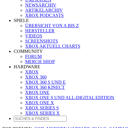
NEWSARCHIV
ARTIKELARCHIV
XBOX PODCASTS
SPIELE
ÜBERSICHT VON A BIS Z
HERSTELLER
VIDEOS
SCREENSHOTS
XBOX AKTUELL CHARTS
COMMUNITY
FORUM
MERCH SHOP
HARDWARE
XBOX
XBOX 360
XBOX 360 S UND E
XBOX 360 KINECT
XBOX ONE
XBOX ONE S UND ALL-DIGITAL EDITION
XBOX ONE X
XBOX SERIES S
XBOX SERIES X