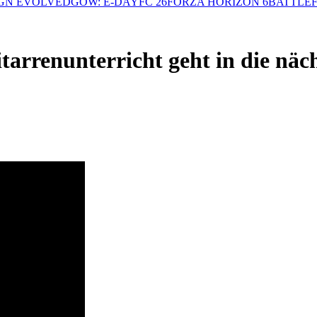
GN EVOLVED
GOW: E-DAY
FC 26
FORZA HORIZON 6
BATTLEF
tarrenunterricht geht in die näch