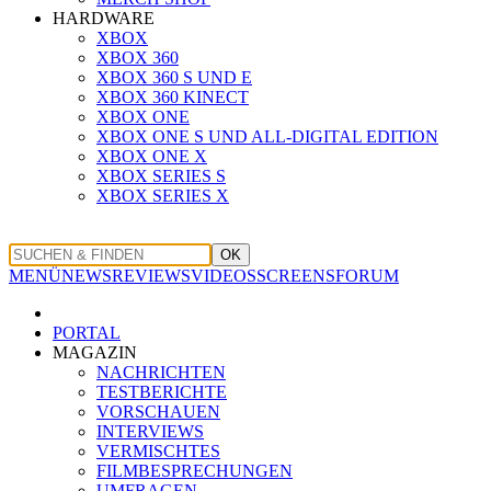
HARDWARE
XBOX
XBOX 360
XBOX 360 S UND E
XBOX 360 KINECT
XBOX ONE
XBOX ONE S UND ALL-DIGITAL EDITION
XBOX ONE X
XBOX SERIES S
XBOX SERIES X
OK
MENÜ
NEWS
REVIEWS
VIDEOS
SCREENS
FORUM
PORTAL
MAGAZIN
NACHRICHTEN
TESTBERICHTE
VORSCHAUEN
INTERVIEWS
VERMISCHTES
FILMBESPRECHUNGEN
UMFRAGEN