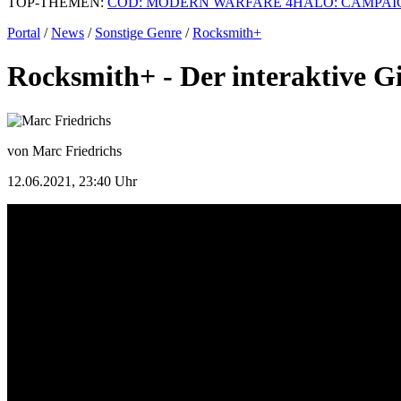
TOP-THEMEN:
COD: MODERN WARFARE 4
HALO: CAMPAI
Portal
/
News
/
Sonstige Genre
/
Rocksmith+
Rocksmith+ - Der interaktive Gi
von Marc Friedrichs
12.06.2021, 23:40 Uhr