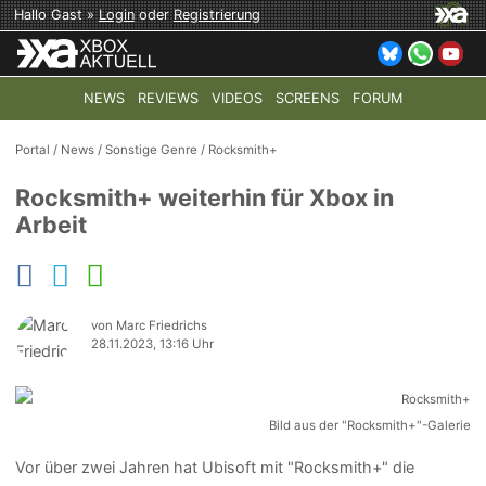
Hallo Gast »
Login
oder
Registrierung
NEWS
REVIEWS
VIDEOS
SCREENS
FORUM
TOP-THEMEN:
COD: MODERN WARFARE 4
HALO: CAMPAI
Portal
/
News
/
Sonstige Genre
/
Rocksmith+
Rocksmith+ weiterhin für Xbox in
Arbeit
von Marc Friedrichs
28.11.2023, 13:16 Uhr
Bild aus der "Rocksmith+"-Galerie
Vor über zwei Jahren hat Ubisoft mit "Rocksmith+" die