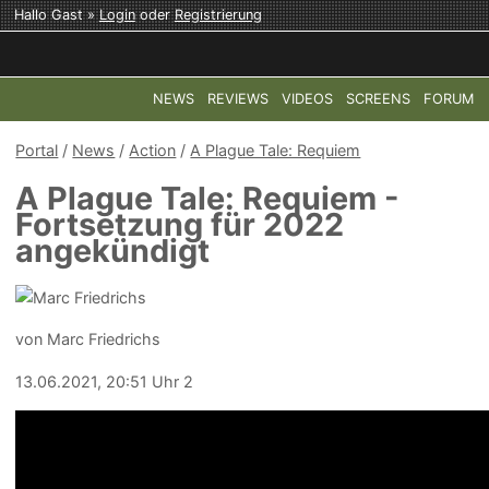
Hallo Gast »
Login
oder
Registrierung
NEWS
REVIEWS
VIDEOS
SCREENS
FORUM
TOP-THEMEN:
COD: MODERN WARFARE 4
HALO: CAMPAI
Portal
/
News
/
Action
/
A Plague Tale: Requiem
A Plague Tale: Requiem -
Fortsetzung für 2022
angekündigt
von Marc Friedrichs
13.06.2021, 20:51 Uhr
2