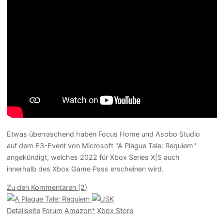
Etwas überraschend haben Focus Home und Asobo Studio
auf dem E3-Event von Microsoft "A Plague Tale: Requiem"
angekündigt, welches 2022 für Xbox Series X|S auch
innerhalb des Xbox Game Pass erscheinen wird.
Zu den Kommentaren (2)
Detailseite
Forum
Am
a
z
o
n*
Xbox
Store