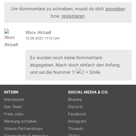
Um Kommentare zu schreiben, musst du dich
anmelden
bzw.
registrieren
.
Xbox Aktuell
15.06.2021, 11:12 Uhr
Es wurden noch keine Kommentare
abgegeben. Mach doch einfach den Anfang
und sei die Nummer 1!
INTERN
SOCIAL MEDIA & CO.
Impressum
Bluesky
Das Team
Discord
Freie Jobs
Facebook
Werbung schalten
Instagram
Unsere Partnershops
Threads
Datenschutz & Hinweise
TikTok