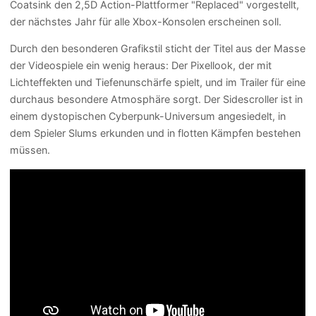
Coatsink den 2,5D Action-Plattformer "Replaced" vorgestellt,
der nächstes Jahr für alle Xbox-Konsolen erscheinen soll.
Durch den besonderen Grafikstil sticht der Titel aus der Masse
der Videospiele ein wenig heraus: Der Pixellook, der mit
Lichteffekten und Tiefenunschärfe spielt, und im Trailer für eine
durchaus besondere Atmosphäre sorgt. Der Sidescroller ist in
einem dystopischen Cyberpunk-Universum angesiedelt, in
dem Spieler Slums erkunden und in flotten Kämpfen bestehen
müssen.