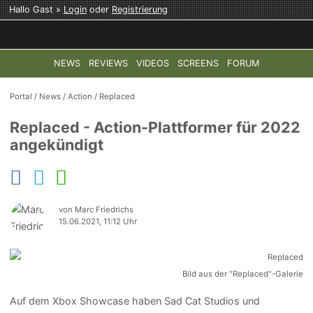
Hallo Gast »
Login
oder
Registrierung
NEWS
REVIEWS
VIDEOS
SCREENS
FORUM
TOP-THEMEN:
COD: MODERN WARFARE 4
HALO: CAMPAI
Portal
/
News
/
Action
/
Replaced
Replaced - Action-Plattformer für 2022
angekündigt
von Marc Friedrichs
15.06.2021, 11:12 Uhr
Bild aus der "Replaced"-Galerie
Auf dem Xbox Showcase haben Sad Cat Studios und