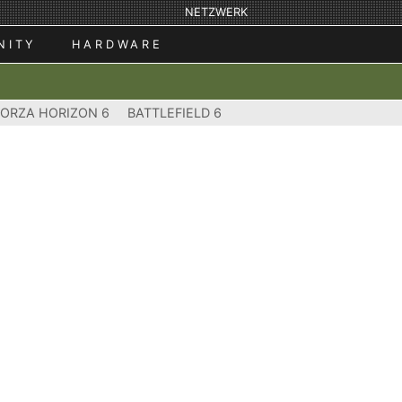
NETZWERK
NITY
HARDWARE
FORZA HORIZON 6
BATTLEFIELD 6