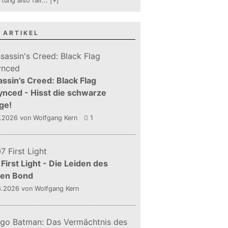
tung also fair
...
[+]
 ARTIKEL
ssin's Creed: Black Flag
nced - Hisst die schwarze
ge!
7.2026
von Wolfgang Kern
1
First Light - Die Leiden des
gen Bond
6.2026
von Wolfgang Kern