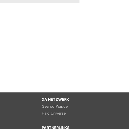
XA NETZWERK
GearsofWar.de
Halo Universe
PARTNERLINKS