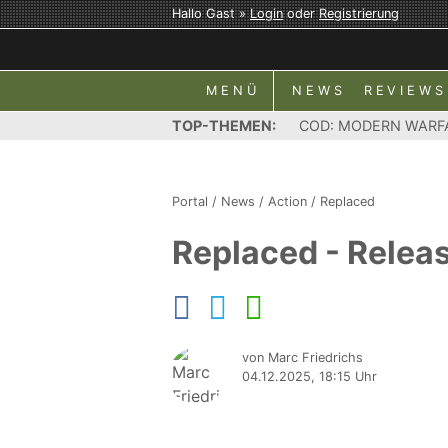
Hallo Gast »
Login
oder
Registrierung
MENÜ
NEWS
REVIEWS
TOP-THEMEN:
COD: MODERN WARF
Portal
/
News
/
Action
/
Replaced
Replaced - Relea
von Marc Friedrichs
04.12.2025, 18:15 Uhr