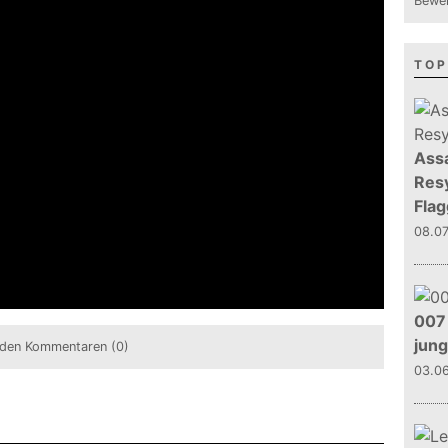
Bewer
TOP
Assa
Resy
Flag
08.0
007 
jun
den Kommentaren (0)
03.0