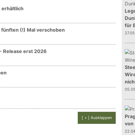
 erhältlich
Leg
Dunk
für 
 fünften (!) Mal verschoben
27.0
- Release erst 2026
Stee
ben
Wire
nich
05.0
Prag
[ + ] Ausklappen
von
22.0