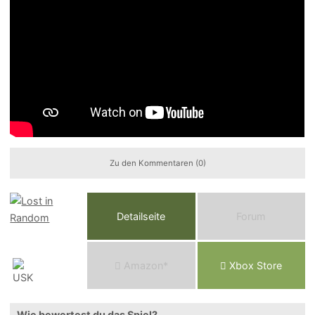
Zu den Kommentaren (0)
Detailseite
Forum
Am
a
z
o
n*
Xbox
Store
Wie bewertest du das Spiel?