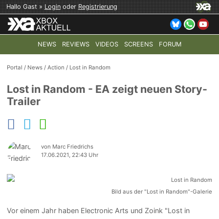
Hallo Gast »
Login
oder
Registrierung
NEWS
REVIEWS
VIDEOS
SCREENS
FORUM
TOP-THEMEN:
COD: MODERN WARFARE 4
HALO: CAMPAI
Portal
/
News
/
Action
/
Lost in Random
Lost in Random - EA zeigt neuen Story-
Trailer
von Marc Friedrichs
17.06.2021, 22:43 Uhr
Bild aus der "Lost in Random"-Galerie
Vor einem Jahr haben Electronic Arts und Zoink "Lost in