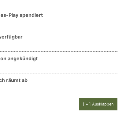
ss-Play spendiert
verfügbar
ion angekündigt
ch räumt ab
[ + ] Ausklappen