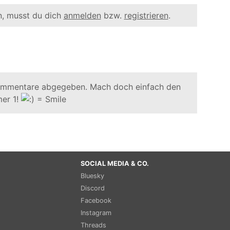
, musst du dich
anmelden
bzw.
registrieren
.
ommentare abgegeben. Mach doch einfach den
er 1!
SOCIAL MEDIA & CO.
Bluesky
Discord
Facebook
Instagram
Threads