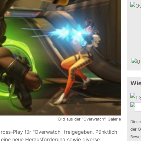
Wie
Bild aus der "Overwatch"-Galerie
Diese
der Q
Cross-Play für "Overwatch" freigegeben. Pünktlich
Bewer
h eine neue Herausforderung sowie diverse