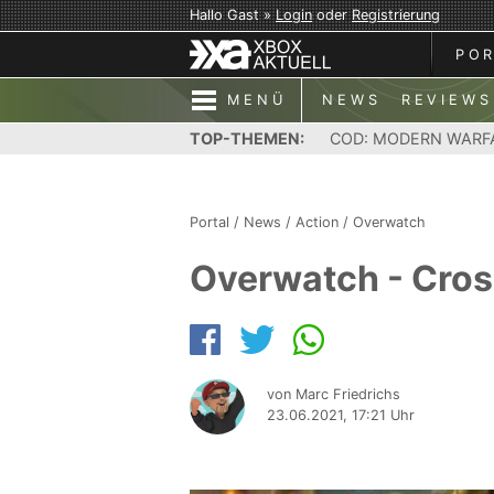
Hallo Gast »
Login
oder
Registrierung
PO
MENÜ
NEWS
REVIEWS
TOP-THEMEN:
COD: MODERN WARF
Portal
/
News
/
Action
/
Overwatch
Overwatch - Cros
von Marc Friedrichs
23.06.2021, 17:21 Uhr