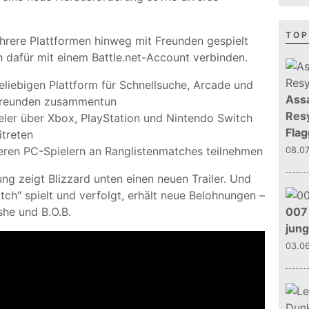
TOP
rere Plattformen hinweg mit Freunden gespielt
 dafür mit einem Battle.net-Account verbinden.
beliebigen Plattform für Schnellsuche, Arcade und
Assa
 Freunden zusammentun
Resy
er über Xbox, PlayStation und Nintendo Switch
Flag
itreten
eren PC-Spielern an Ranglistenmatches teilnehmen
08.0
g zeigt Blizzard unten einen neuen Trailer. Und
tch" spielt und verfolgt, erhält neue Belohnungen –
007 
she und B.O.B.
jun
03.0