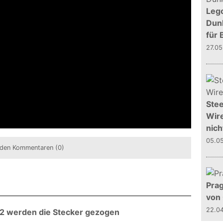
Leg
Dunk
für 
27.0
Stee
Wire
nich
05.0
den Kommentaren (0)
Prag
von
22.0
 2 werden die Stecker gezogen