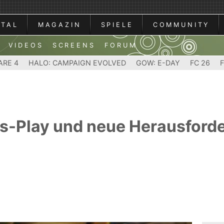
RTAL
MAGAZIN
SPIELE
COMMUNITY
VIDEOS
SCREENS
FORUM
ARE 4
HALO: CAMPAIGN EVOLVED
GOW: E-DAY
FC 26
s-Play und neue Herausford