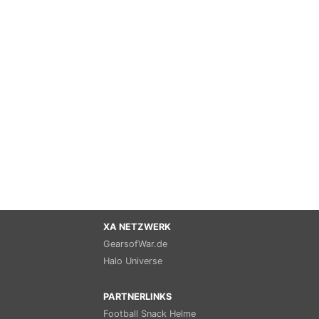
XA NETZWERK
GearsofWar.de
Halo Universe
PARTNERLINKS
Football Snack Helme