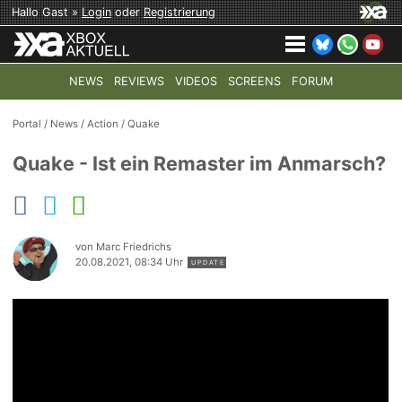
Hallo Gast »
Login
oder
Registrierung
NEWS
REVIEWS
VIDEOS
SCREENS
FORUM
TOP-THEMEN:
COD: MODERN WARFARE 4
HALO: CAMPAI
Portal
/
News
/
Action
/
Quake
Quake - Ist ein Remaster im Anmarsch?
von Marc Friedrichs
20.08.2021, 08:34 Uhr
UPDATE