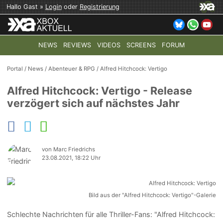
Hallo Gast »
Login
oder
Registrierung
NEWS
REVIEWS
VIDEOS
SCREENS
FORUM
TOP-THEMEN:
COD: MODERN WARFARE 4
HALO: CAMPAI
Portal
/
News
/
Abenteuer & RPG
/
Alfred Hitchcock: Vertigo
Alfred Hitchcock: Vertigo - Release
verzögert sich auf nächstes Jahr
von Marc Friedrichs
23.08.2021, 18:22 Uhr
Bild aus der "Alfred Hitchcock: Vertigo"-Galerie
Schlechte Nachrichten für alle Thriller-Fans: "Alfred Hitchcock: