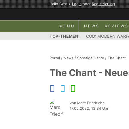
Hallo Gast »
Login
oder
Registrierung
MENÜ
NEWS
REVIEWS
TOP-THEMEN:
COD: MODERN WARF
Portal
/
News
/
Sonstige Genre
/
The Chant
The Chant - Neue
von Marc Friedrichs
17.05.2022, 13:34 Uhr