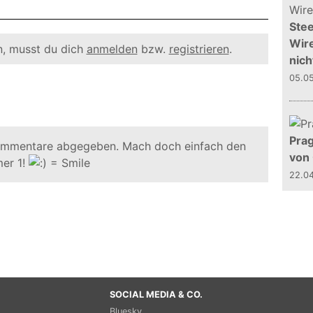
Stee
Wire
, musst du dich
anmelden
bzw.
registrieren
.
nich
05.0
Prag
ommentare abgegeben. Mach doch einfach den
von
er 1!
22.0
SOCIAL MEDIA & CO.
Bluesky