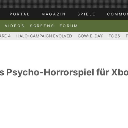
PORTAL
MAGAZIN
SPIELE
COMMU
VIDEOS
SCREENS
FORUM
ARE 4
HALO: CAMPAIGN EVOLVED
GOW: E-DAY
FC 26
s Psycho-Horrorspiel für Xb