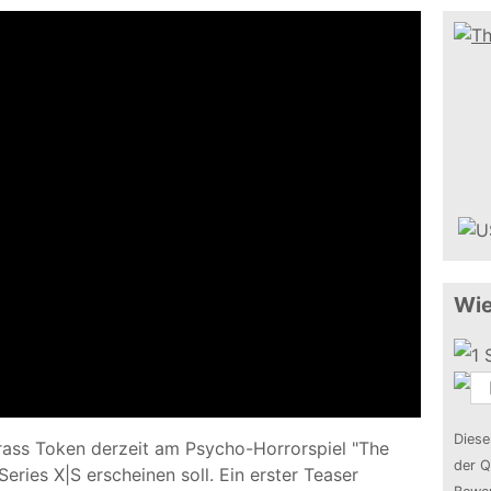
Wie
Diese
 Brass Token derzeit am Psycho-Horrorspiel "The
der Q
eries X|S erscheinen soll. Ein erster Teaser