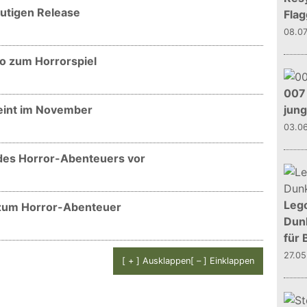
utigen Release
Flag
08.0
o zum Horrorspiel
007 
jun
heint im November
03.0
t des Horror-Abenteuers vor
Leg
 zum Horror-Abenteuer
Dunk
für 
27.0
[ + ] Ausklappen
[ – ] Einklappen