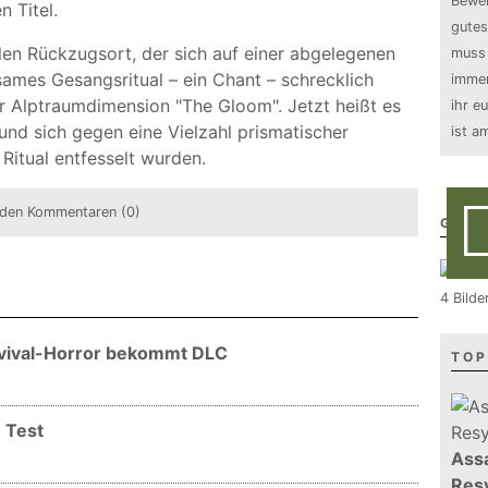
Bewer
 Titel.
gutes
llen Rückzugsort, der sich auf einer abgelegenen
muss 
ames Gesangsritual – ein Chant – schrecklich
immer
zur Alptraumdimension "The Gloom". Jetzt heißt es
ihr e
und sich gegen eine Vielzahl prismatischer
ist a
Ritual entfesselt wurden.
den Kommentaren (0)
GALE
4 Bilde
rvival-Horror bekommt DLC
TOP
 Test
Assa
Resy