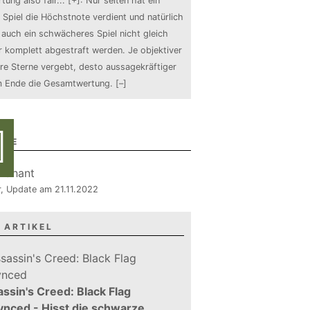
tung also fair
...
[+]
: Nur selten hat ein
 Spiel die Höchstnote verdient und natürlich
auch ein schwächeres Spiel nicht gleich
 komplett abgestraft werden. Je objektiver
ure Sterne vergebt, desto aussagekräftiger
m Ende die Gesamtwertung.
[–]
RIE
r, Update am 21.11.2022
 ARTIKEL
ssin's Creed: Black Flag
nced - Hisst die schwarze