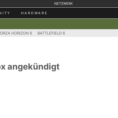
NETZWERK
NITY
HARDWARE
FORZA HORIZON 6
BATTLEFIELD 6
ox angekündigt