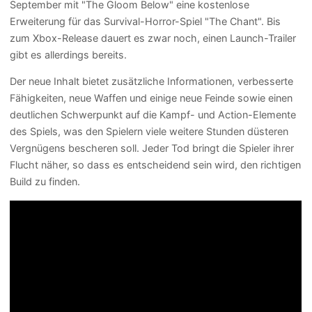
September mit "The Gloom Below" eine kostenlose
Erweiterung für das Survival-Horror-Spiel "The Chant". Bis
zum Xbox-Release dauert es zwar noch, einen Launch-Trailer
gibt es allerdings bereits.
Der neue Inhalt bietet zusätzliche Informationen, verbesserte
Fähigkeiten, neue Waffen und einige neue Feinde sowie einen
deutlichen Schwerpunkt auf die Kampf- und Action-Elemente
des Spiels, was den Spielern viele weitere Stunden düsteren
Vergnügens bescheren soll. Jeder Tod bringt die Spieler ihrer
Flucht näher, so dass es entscheidend sein wird, den richtigen
Build zu finden.