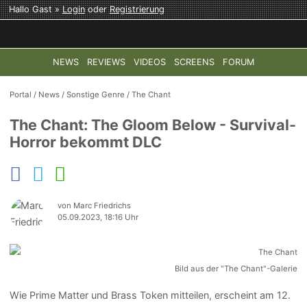
Hallo Gast »
Login
oder
Registrierung
NEWS
REVIEWS
VIDEOS
SCREENS
FORUM
TOP-THEMEN:
COD: MODERN WARFARE 4
HALO: CAMPAI
Portal
/
News
/
Sonstige Genre
/
The Chant
The Chant: The Gloom Below - Survival-
Horror bekommt DLC
von Marc Friedrichs
05.09.2023, 18:16 Uhr
Bild aus der "The Chant"-Galerie
Wie Prime Matter und Brass Token mitteilen, erscheint am 12.