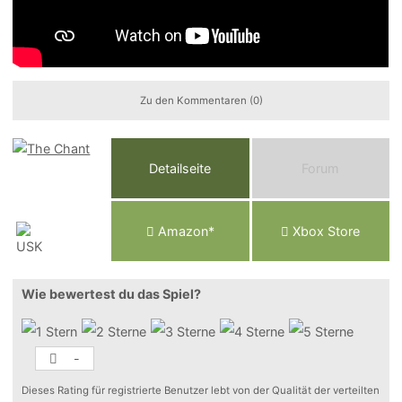
Zu den Kommentaren (0)
Detailseite
Forum
Am
a
z
o
n*
Xbox
Store
Wie bewertest du das Spiel?
-
Dieses Rating für registrierte Benutzer lebt von der Qualität der verteilten