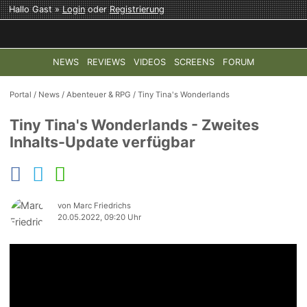
Hallo Gast »
Login
oder
Registrierung
NEWS
REVIEWS
VIDEOS
SCREENS
FORUM
TOP-THEMEN:
COD: MODERN WARFARE 4
HALO: CAMPAI
Portal
/
News
/
Abenteuer & RPG
/
Tiny Tina's Wonderlands
Tiny Tina's Wonderlands - Zweites
Inhalts-Update verfügbar
von Marc Friedrichs
20.05.2022, 09:20 Uhr