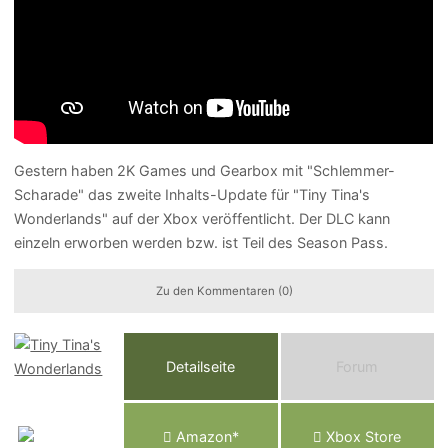
Gestern haben 2K Games und Gearbox mit "Schlemmer-
Scharade" das zweite Inhalts-Update für "Tiny Tina's
Wonderlands" auf der Xbox veröffentlicht. Der DLC kann
einzeln erworben werden bzw. ist Teil des Season Pass.
Zu den Kommentaren (0)
Detailseite
Forum
Am
a
z
o
n*
Xbox
Store