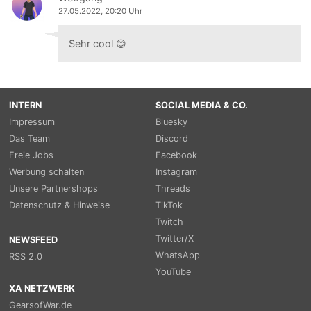
27.05.2022, 20:20 Uhr
Sehr cool 😊
INTERN
SOCIAL MEDIA & CO.
Impressum
Bluesky
Das Team
Discord
Freie Jobs
Facebook
Werbung schalten
Instagram
Unsere Partnershops
Threads
Datenschutz & Hinweise
TikTok
Twitch
Twitter/X
NEWSFEED
WhatsApp
RSS 2.0
YouTube
XA NETZWERK
GearsofWar.de