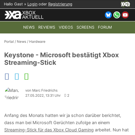
Hallo Gast »
Login
oder
Registrierung
NEWS
REVIEWS
VIDEOS
SCREENS
FORUM
TOP-THEMEN:
COD: MODERN WARFARE 4
HALO: CAMPAI
Portal
/
News
/
Hardware
Keystone - Microsoft bestätigt Xbox
Streaming-Stick
von Marc Friedrichs
27.05.2022, 13:31 Uhr
2
Anfang des Monats hatten wir ja schon darüber berichtet,
dass man bei Microsoft Gerüchten zufolge an einem
Streaming-Stick für das Xbox Cloud Gaming
arbeitet. Nun hat