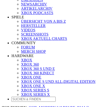
NEWSARCHIV
ARTIKELARCHIV
XBOX PODCASTS
SPIELE
ÜBERSICHT VON A BIS Z
HERSTELLER
VIDEOS
SCREENSHOTS
XBOX AKTUELL CHARTS
COMMUNITY
FORUM
MERCH SHOP
HARDWARE
XBOX
XBOX 360
XBOX 360 S UND E
XBOX 360 KINECT
XBOX ONE
XBOX ONE S UND ALL-DIGITAL EDITION
XBOX ONE X
XBOX SERIES S
XBOX SERIES X