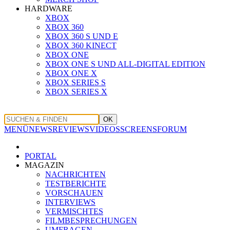
HARDWARE
XBOX
XBOX 360
XBOX 360 S UND E
XBOX 360 KINECT
XBOX ONE
XBOX ONE S UND ALL-DIGITAL EDITION
XBOX ONE X
XBOX SERIES S
XBOX SERIES X
OK
MENÜ
NEWS
REVIEWS
VIDEOS
SCREENS
FORUM
PORTAL
MAGAZIN
NACHRICHTEN
TESTBERICHTE
VORSCHAUEN
INTERVIEWS
VERMISCHTES
FILMBESPRECHUNGEN
UMFRAGEN