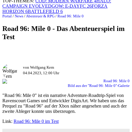
TOP-THEMEN:
COD: MODERN WARFARE 4
HALO:
CAMPAIGN EVOLVED
GOW: E-DAY
FC 26
FORZA
HORIZON 6
BATTLEFIELD 6
Portal
/
News
/
Abenteuer & RPG
/
Road 96: Mile 0
Road 96: Mile 0 - Das Abenteuerspiel im
Test
von Wolfgang Kern
04.04.2023, 12:00 Uhr
Bild aus der "Road 96: Mile 0"-Galerie
"Road 96: Mile 0" ist ein narrative Adventure-Roadtrip-Spiel von
Ravenscourt Games und Entwickler DigixArt. Wir haben uns das
Prequel zu "Road 96" auf der Xbox näher angesehen und auch der
zweite Ableger konnte uns überzeugen.
Link:
Road 96: Mile 0 im Test