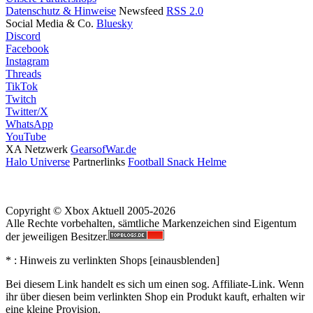
Datenschutz & Hinweise
Newsfeed
RSS 2.0
Social Media & Co.
Bluesky
Discord
Facebook
Instagram
Threads
TikTok
Twitch
Twitter/X
WhatsApp
YouTube
XA Netzwerk
GearsofWar.de
Halo Universe
Partnerlinks
Football Snack Helme
Copyright © Xbox Aktuell 2005-2026
Alle Rechte vorbehalten, sämtliche Markenzeichen sind Eigentum
der jeweiligen Besitzer.
* : Hinweis zu verlinkten Shops [
ein
aus
blenden
]
Bei diesem Link handelt es sich um einen sog. Affiliate-Link. Wenn
ihr über diesen beim verlinkten Shop ein Produkt kauft, erhalten wir
eine kleine Provision.