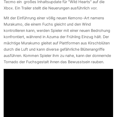
Tecmo ein großes Inhaltsupdate für "Wild Hearts" auf die
Xbox. Ein Trailer stellt die Neuerungen ausführlich vor.
Mit der Einführung einer völlig neuen Kemono-Art namens
Murakumo, die einem Fuchs gleicht und den Wind
kontrollieren kann, werden Spieler mit einer neuen Bedrohung
konfrontiert, während in Azuma der Frühling Einzug hält. Der
mächtige Murakumo gleitet auf Plattformen aus Kirschblüten
durch die Luft und kann diverse gefährliche Blütenangriffe
ausführen. Kommen Spieler ihm zu nahe, kann der donnernde
Tornado der Fuchsgestalt ihnen das Bewusstsein rauben.