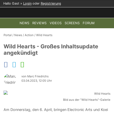
Hallo Gast »
Login
oder
Registrierung
NEWS
REVIEWS
VIDEOS
SCREENS
FORUM
TOP-THEMEN:
COD: MODERN WARFARE 4
HALO: CAMPAI
Portal
/
News
/
Action
/
Wild Hearts
Wild Hearts - Großes Inhaltsupdate
angekündigt
von Marc Friedrichs
03.04.2023, 12:05 Uhr
Bild aus der "Wild Hearts"-Galerie
Am Donnerstag, den 6. April, bringen Electronic Arts und Koei