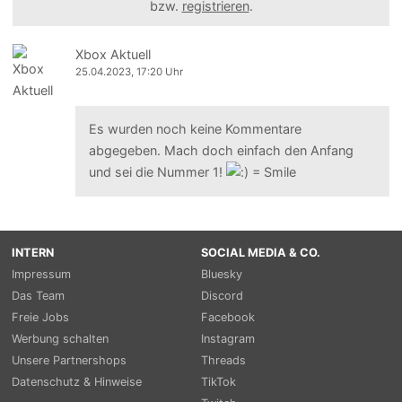
bzw.
registrieren
.
Xbox Aktuell
25.04.2023, 17:20 Uhr
Es wurden noch keine Kommentare
abgegeben. Mach doch einfach den Anfang
und sei die Nummer 1!
INTERN
SOCIAL MEDIA & CO.
Impressum
Bluesky
Das Team
Discord
Freie Jobs
Facebook
Werbung schalten
Instagram
Unsere Partnershops
Threads
Datenschutz & Hinweise
TikTok