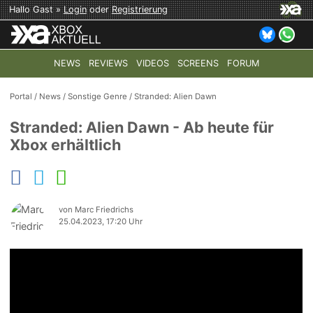
Hallo Gast »
Login
oder
Registrierung
NEWS
REVIEWS
VIDEOS
SCREENS
FORUM
TOP-THEMEN:
COD: MODERN WARFARE 4
HALO: CAMPAI
Portal
/
News
/
Sonstige Genre
/
Stranded: Alien Dawn
Stranded: Alien Dawn - Ab heute für
Xbox erhältlich
von Marc Friedrichs
25.04.2023, 17:20 Uhr