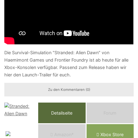
Die Survival-Simulation "Stranded: Alien Dawn" von
Haemimont Games und Frontier Foundry ist ab heute für alle
Xbox-Konsolen verfügbar. Passend zum Release haben wir
hier den Launch-Trailer für euch.
Zu den Kommentaren (0)
Detailseite
Forum
Am
a
z
o
n*
Xbox
Store