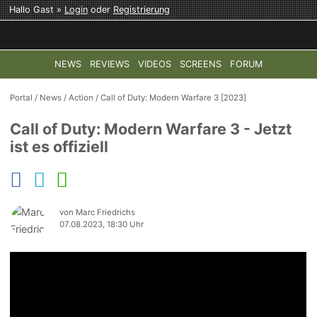
Hallo Gast »
Login
oder
Registrierung
NEWS
REVIEWS
VIDEOS
SCREENS
FORUM
TOP-THEMEN:
COD: MODERN WARFARE 4
HALO: CAMPAI
Portal
/
News
/
Action
/
Call of Duty: Modern Warfare 3 [2023]
Call of Duty: Modern Warfare 3 - Jetzt
ist es offiziell
von Marc Friedrichs
07.08.2023, 18:30 Uhr