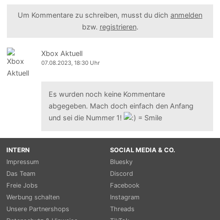
Um Kommentare zu schreiben, musst du dich
anmelden
bzw.
registrieren
.
Xbox Aktuell
07.08.2023, 18:30 Uhr
Es wurden noch keine Kommentare
abgegeben. Mach doch einfach den Anfang
und sei die Nummer 1!
INTERN
SOCIAL MEDIA & CO.
Impressum
Bluesky
Das Team
Discord
Freie Jobs
Facebook
Werbung schalten
Instagram
Unsere Partnershops
Threads