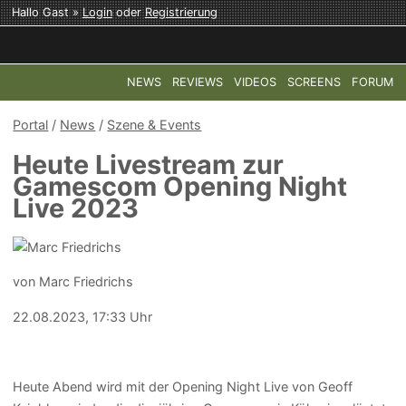
Hallo Gast »
Login
oder
Registrierung
NEWS
REVIEWS
VIDEOS
SCREENS
FORUM
TOP-THEMEN:
COD: MODERN WARFARE 4
HALO: CAMPAI
Portal
/
News
/
Szene & Events
Heute Livestream zur
Gamescom Opening Night
Live 2023
von Marc Friedrichs
22.08.2023, 17:33 Uhr
Heute Abend wird mit der Opening Night Live von Geoff