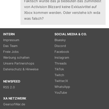
Faktisch würde das ja bedeuten das zumindest
von Activision Blizzard keine Exklusivtitel auf
Xbox kommen werden. Oder verstehe ich wda
was falsch?
INTERN
SOCIAL MEDIA & CO.
Impressum
Bluesky
Das Team
Discord
Freie Jobs
Facebook
Werbung schalten
Instagram
Unsere Partnershops
Threads
Datenschutz & Hinweise
TikTok
Twitch
Twitter/X
NEWSFEED
WhatsApp
RSS 2.0
YouTube
XA NETZWERK
GearsofWar.de