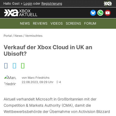
Hallo Gast »
Login
oder
Registrierung
NEWS
REVIEWS
VIDEOS
SCREENS
FORUM
TOP-THEMEN:
COD: MODERN WARFARE 4
HALO: CAMPAI
Portal
/
News
/
Vermischtes
Verkauf der Xbox Cloud in UK an
Ubisoft?
von Marc Friedrichs
22.08.2023, 09:29 Uhr
4
Aktuell verhandelt Microsoft in Großbritannien mit der
Competition & Markets Authority (CMA), damit die
Wettbewerbsbehörde der Übernahme von Activision Blizzard