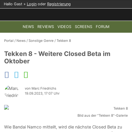
Hallo Gast »
Login
oder
Registrierung
NEWS
REVIEWS
VIDEOS
SCREENS
FORUM
TOP-THEMEN:
COD: MODERN WARFARE 4
HALO: CAMPAI
Portal
/
News
/
Sonstige Genre
/
Tekken 8
Tekken 8 - Weitere Closed Beta im
Oktober
von Marc Friedrichs
19.09.2023, 17:07 Uhr
Bild aus der "Tekken 8"-Galerie
Wie Bandai Namco mitteilt, wird die nächste Closed Beta zu