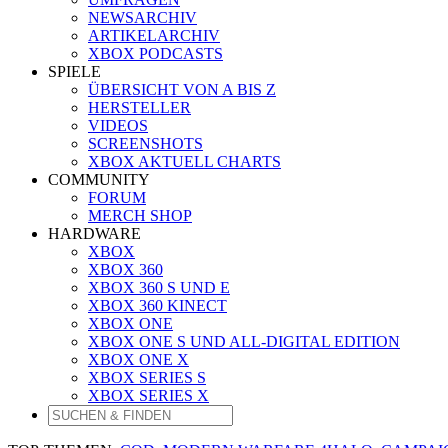
NEWSARCHIV
ARTIKELARCHIV
XBOX PODCASTS
SPIELE
ÜBERSICHT VON A BIS Z
HERSTELLER
VIDEOS
SCREENSHOTS
XBOX AKTUELL CHARTS
COMMUNITY
FORUM
MERCH SHOP
HARDWARE
XBOX
XBOX 360
XBOX 360 S UND E
XBOX 360 KINECT
XBOX ONE
XBOX ONE S UND ALL-DIGITAL EDITION
XBOX ONE X
XBOX SERIES S
XBOX SERIES X