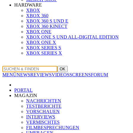
HARDWARE
XBOX
XBOX 360
XBOX 360 S UND E
XBOX 360 KINECT
XBOX ONE
XBOX ONE S UND ALL-DIGITAL EDITION
XBOX ONE X
XBOX SERIES S
XBOX SERIES X
OK
MENÜ
NEWS
REVIEWS
VIDEOS
SCREENS
FORUM
PORTAL
MAGAZIN
NACHRICHTEN
TESTBERICHTE
VORSCHAUEN
INTERVIEWS
VERMISCHTES
FILMBESPRECHUNGEN
UMFRAGEN