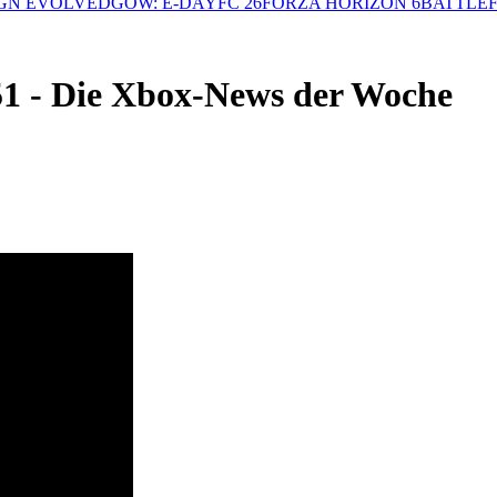
GN EVOLVED
GOW: E-DAY
FC 26
FORZA HORIZON 6
BATTLEF
1 - Die Xbox-News der Woche