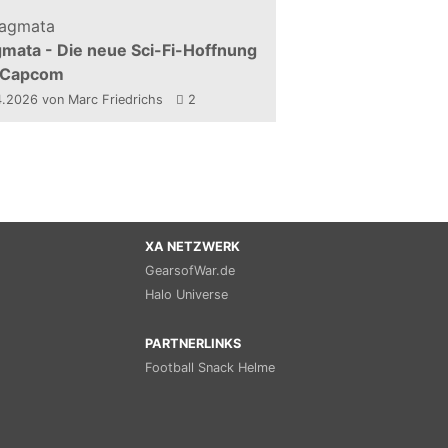
mata - Die neue Sci-Fi-Hoffnung
 Capcom
4.2026
von Marc Friedrichs
2
XA NETZWERK
GearsofWar.de
Halo Universe
PARTNERLINKS
Football Snack Helme