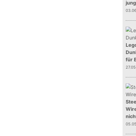
jun
03.0
Leg
Dunk
für 
27.0
Stee
Wire
nich
05.0