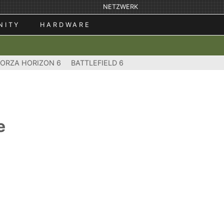
NETZWERK
NITY
HARDWARE
FORZA HORIZON 6
BATTLEFIELD 6
e