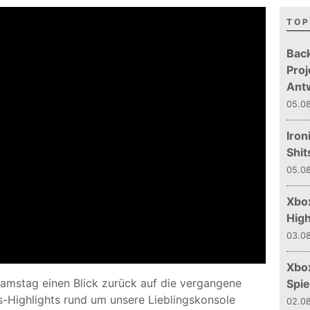
TOP
Bac
Proj
Ant
05.08
Iron
Shit
05.08
Xbox
Hig
03.08
Xbo
amstag einen Blick zurück auf die vergangene
Spie
-Highlights rund um unsere Lieblingskonsole
02.08