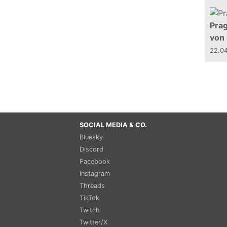
Prag
von
22.0
SOCIAL MEDIA & CO.
Bluesky
Discord
Facebook
Instagram
Threads
TikTok
Twitch
Twitter/X