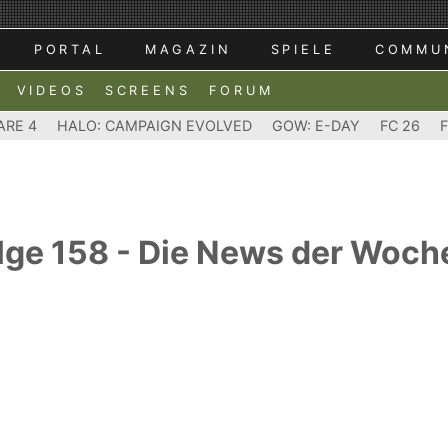
PORTAL
MAGAZIN
SPIELE
COMMU
VIDEOS
SCREENS
FORUM
ARE 4
HALO: CAMPAIGN EVOLVED
GOW: E-DAY
FC 26
ge 158 - Die News der Woch