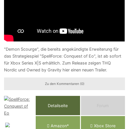
"Demon Scourge", die bereits angekündigte Erweiterung für
das Strategiespiel "SpellForce: Conquest of Eo", ist ab sofort
für Xbox Series X|S erhältlich. Zum Release zeigen THQ
Nordic und Owned by Gravity hier einen neuen Trailer.
Zu den Kommentaren (0)
Detailseite
Forum
Am
a
z
o
n*
Xbox
Store