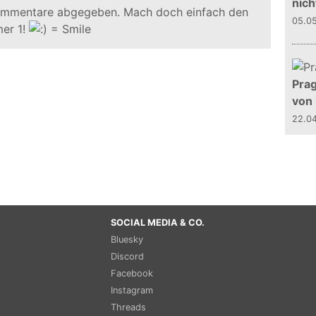
nich
ommentare abgegeben. Mach doch einfach den
05.0
er 1!
Prag
von
22.0
SOCIAL MEDIA & CO.
Bluesky
Discord
Facebook
Instagram
Threads