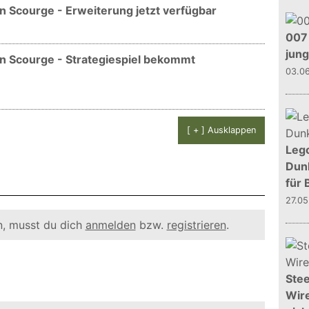
n Scourge - Erweiterung jetzt verfügbar
007 
jun
n Scourge - Strategiespiel bekommt
03.0
[ + ] Ausklappen
Leg
Dunk
für 
27.0
, musst du dich
anmelden
bzw.
registrieren
.
Stee
Wire