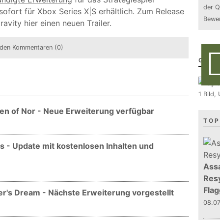
der Q
 sofort für Xbox Series X|S erhältlich. Zum Release
Bewer
ity hier einen neuen Trailer.
den Kommentaren (0)
GALE
1 Bild
ren of Nor - Neue Erweiterung verfügbar
TOP
ns - Update mit kostenlosen Inhalten und
Assa
Resy
Flag
er's Dream - Nächste Erweiterung vorgestellt
08.0