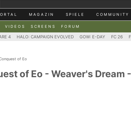
ORTAL
MAGAZIN
SPIELE
COMMUNITY
VIDEOS
SCREENS
FORUM
ARE 4
HALO: CAMPAIGN EVOLVED
GOW: E-DAY
FC 26
 Conquest of Eo
est of Eo - Weaver's Dream 