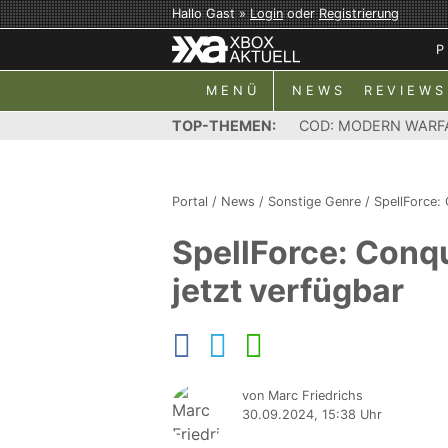
Hallo Gast »
Login
oder
Registrierung
P
MENÜ
NEWS
REVIEWS
TOP-THEMEN:
COD: MODERN WARF
Portal
/
News
/
Sonstige Genre
/
SpellForce:
SpellForce: Conqu
jetzt verfügbar
von Marc Friedrichs
30.09.2024, 15:38 Uhr