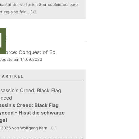
ualität der verteilten Sterne. Seid bei eurer
tung also fair
...
[+]
RIE
, Update am 14.09.2023
 ARTIKEL
ssin's Creed: Black Flag
nced - Hisst die schwarze
ge!
7.2026
von Wolfgang Kern
1