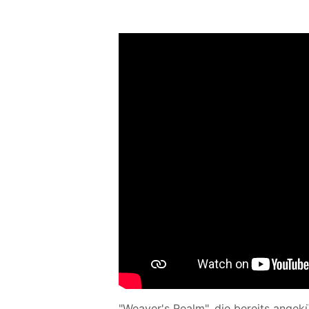
"Weaver's Realm", die
bereits angek