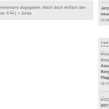
ommentare abgegeben. Mach doch einfach den
Jetz
er 1!
neu
02.08
TOP
Assa
Resy
Flag
08.0
007 