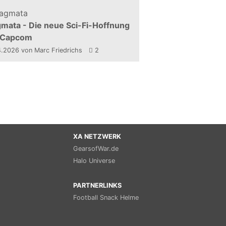
mata - Die neue Sci-Fi-Hoffnung
 Capcom
4.2026
von Marc Friedrichs
2
XA NETZWERK
GearsofWar.de
Halo Universe
PARTNERLINKS
Football Snack Helme