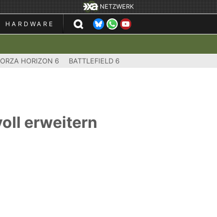
NETZWERK
HARDWARE
FORZA HORIZON 6
BATTLEFIELD 6
oll erweitern