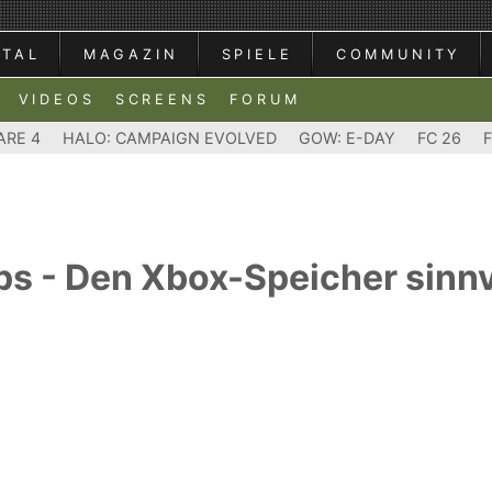
RTAL
MAGAZIN
SPIELE
COMMUNITY
VIDEOS
SCREENS
FORUM
ARE 4
HALO: CAMPAIGN EVOLVED
GOW: E-DAY
FC 26
s - Den Xbox-Speicher sinnv