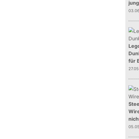
jun
03.0
Leg
Dunk
für 
27.0
Stee
Wire
nich
05.0